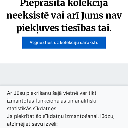
Pieprasītā kolekcija
neeksistē vai arī Jums nav
piekļuves tiesības tai.
Atgriezties uz kolekciju sarakstu
© 2026 termini.gov.lv. Izstrādātājs:
Tilde
.
Ar Jūsu piekrišanu šajā vietnē var tikt
izmantotas funkcionālās un analītiski
statistikās sīkdatnes.
Ja piekrītat šo sīkdatņu izmantošanai, lūdzu,
atzīmējiet savu izvēli: