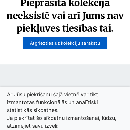
Pieprasītā kolekcija
neeksistē vai arī Jums nav
piekļuves tiesības tai.
Atgriezties uz kolekciju sarakstu
© 2026 termini.gov.lv. Izstrādātājs:
Tilde
.
Ar Jūsu piekrišanu šajā vietnē var tikt
izmantotas funkcionālās un analītiski
statistikās sīkdatnes.
Ja piekrītat šo sīkdatņu izmantošanai, lūdzu,
atzīmējiet savu izvēli: