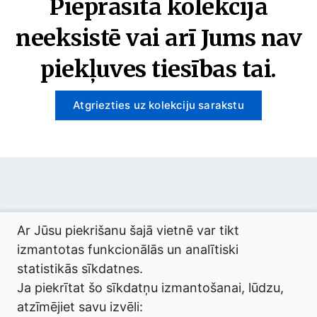
Pieprasītā kolekcija
neeksistē vai arī Jums nav
piekļuves tiesības tai.
Atgriezties uz kolekciju sarakstu
© 2026 termini.gov.lv. Izstrādātājs:
Tilde
.
Ar Jūsu piekrišanu šajā vietnē var tikt
izmantotas funkcionālās un analītiski
statistikās sīkdatnes.
Ja piekrītat šo sīkdatņu izmantošanai, lūdzu,
atzīmējiet savu izvēli: