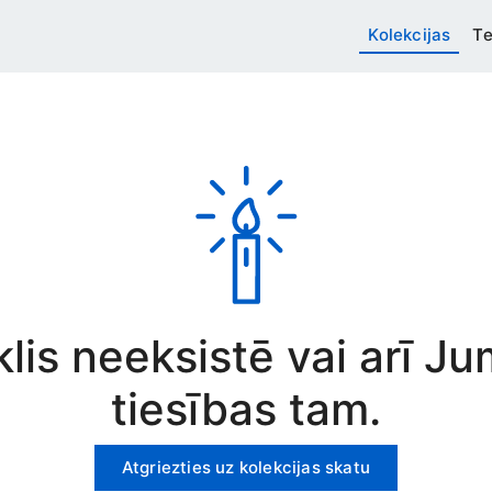
Kolekcijas
Te
rklis neeksistē vai arī J
tiesības tam.
Atgriezties uz kolekcijas skatu