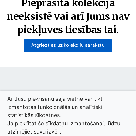
Pieprasītā kolekcija
neeksistē vai arī Jums nav
piekļuves tiesības tai.
Atgriezties uz kolekciju sarakstu
© 2026 termini.gov.lv. Izstrādātājs:
Tilde
.
Ar Jūsu piekrišanu šajā vietnē var tikt
izmantotas funkcionālās un analītiski
statistikās sīkdatnes.
Ja piekrītat šo sīkdatņu izmantošanai, lūdzu,
atzīmējiet savu izvēli: