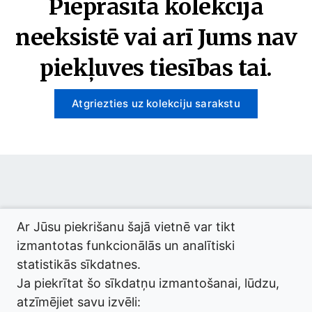
Pieprasītā kolekcija
neeksistē vai arī Jums nav
piekļuves tiesības tai.
Atgriezties uz kolekciju sarakstu
© 2026 termini.gov.lv. Izstrādātājs:
Tilde
.
Ar Jūsu piekrišanu šajā vietnē var tikt
izmantotas funkcionālās un analītiski
statistikās sīkdatnes.
Ja piekrītat šo sīkdatņu izmantošanai, lūdzu,
atzīmējiet savu izvēli: