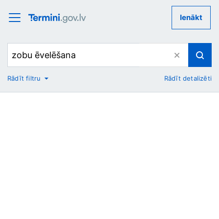
Ienākt
Rādīt filtru
Rādīt detalizēti
No
Uz
Nozare