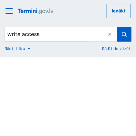
Ienākt
Rādīt filtru
Rādīt detalizēti
No
Uz
Nozare