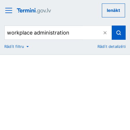
Ienākt
Rādīt filtru
Rādīt detalizēti
No
Uz
Nozare