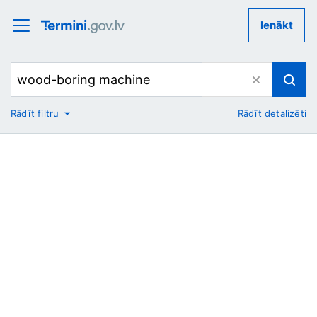
Ienākt
Rādīt filtru
Rādīt detalizēti
No
Uz
Nozare