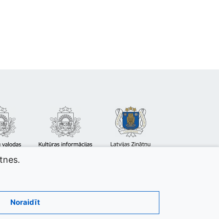
atnes.
Noraidīt