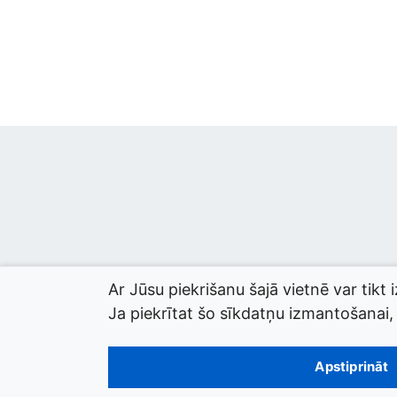
Ar Jūsu piekrišanu šajā vietnē var tikt 
Ja piekrītat šo sīkdatņu izmantošanai, l
© 2026 termini.gov.lv. Izstrādātājs:
Tilde
.
Apstiprināt