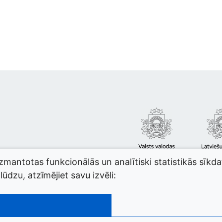
izmantotas funkcionālās un analītiski statistikās sīkd
ūdzu, atzīmējiet savu izvēli: