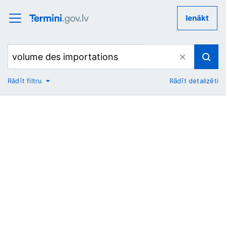
Ienākt
Rādīt filtru
Rādīt detalizēti
No
Uz
Nozare