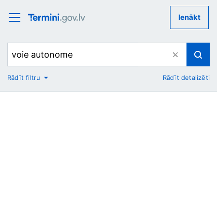
Ienākt
Rādīt filtru
Rādīt detalizēti
No
Uz
Nozare