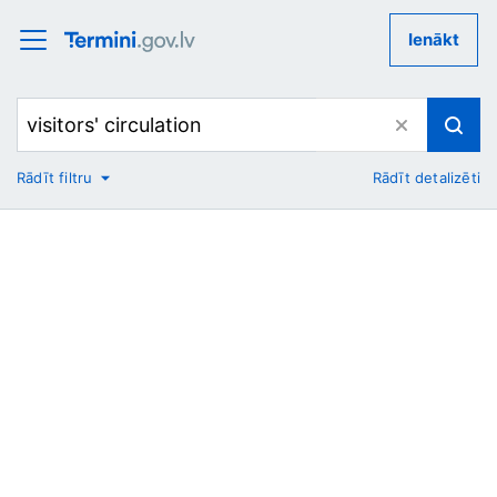
Ienākt
Rādīt filtru
Rādīt detalizēti
No
Uz
Nozare