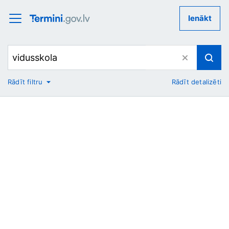
Ienākt
Rādīt filtru
Rādīt detalizēti
No
Uz
Nozare