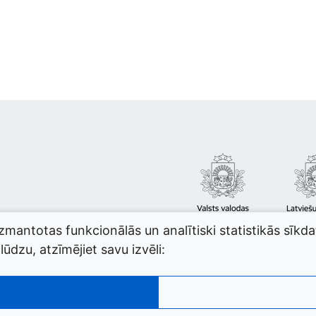
izmantotas funkcionālās un analītiski statistikās sīkd
ūdzu, atzīmējiet savu izvēli: