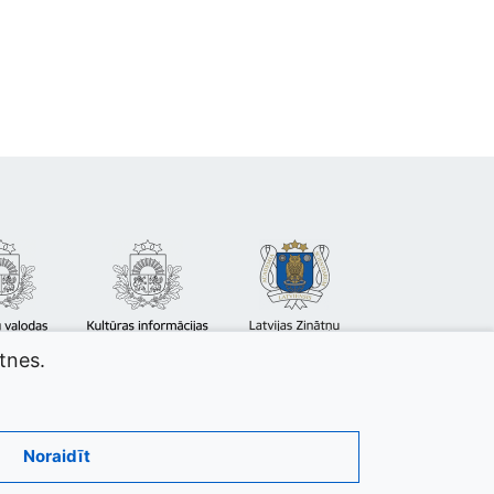
atnes.
Noraidīt