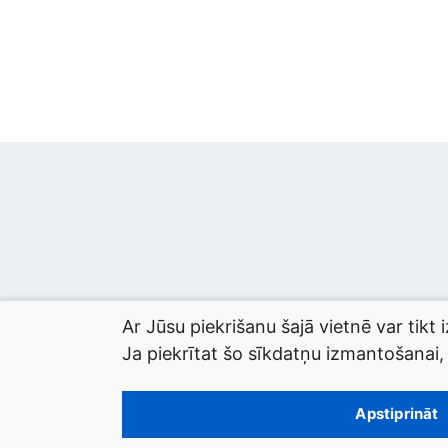
Ar Jūsu piekrišanu šajā vietnē var tikt 
Ja piekrītat šo sīkdatņu izmantošanai, l
© 2026 termini.gov.lv. Izstrādātājs:
Tilde
.
Apstiprināt