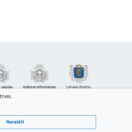
atnes.
Noraidīt