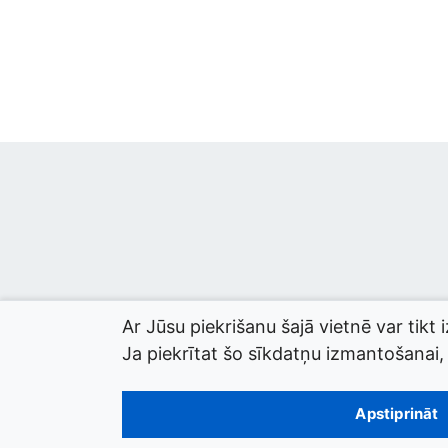
Ar Jūsu piekrišanu šajā vietnē var tikt 
Ja piekrītat šo sīkdatņu izmantošanai, l
© 2026 termini.gov.lv. Izstrādātājs:
Tilde
.
Apstiprināt