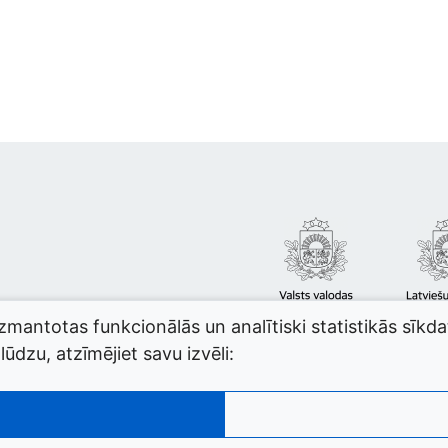
izmantotas funkcionālās un analītiski statistikās sīkd
ūdzu, atzīmējiet savu izvēli: