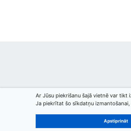
Ar Jūsu piekrišanu šajā vietnē var tikt 
Ja piekrītat šo sīkdatņu izmantošanai, l
© 2026 termini.gov.lv. Izstrādātājs:
Tilde
.
Apstiprināt