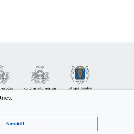
atnes.
Noraidīt