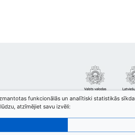
izmantotas funkcionālās un analītiski statistikās sīkd
ūdzu, atzīmējiet savu izvēli: