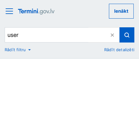
Ienākt
Rādīt filtru
Rādīt detalizēti
No
Uz
Nozare