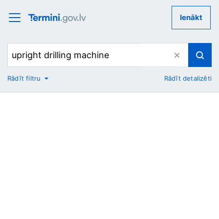
Ienākt
Rādīt filtru
Rādīt detalizēti
No
Uz
Nozare