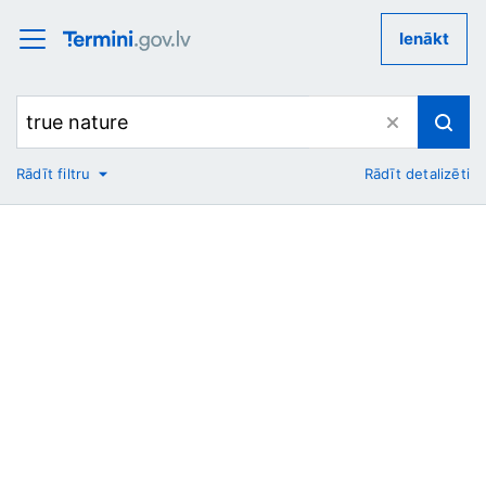
Ienākt
Rādīt filtru
Rādīt detalizēti
No
Uz
Nozare