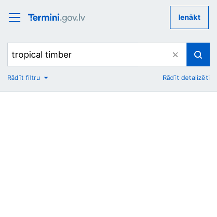
Ienākt
Rādīt filtru
Rādīt detalizēti
No
Uz
Nozare