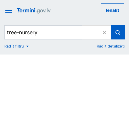
Ienākt
Rādīt filtru
Rādīt detalizēti
No
Uz
Nozare