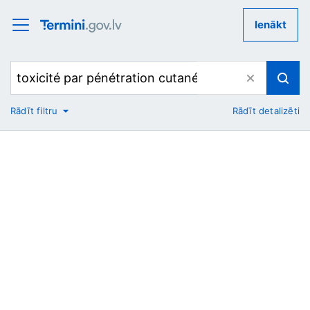
Ienākt
Rādīt filtru
Rādīt detalizēti
No
Uz
Nozare