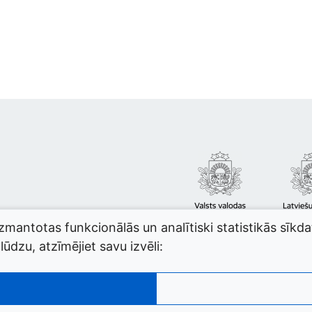
izmantotas funkcionālās un analītiski statistikās sīkd
ūdzu, atzīmējiet savu izvēli: