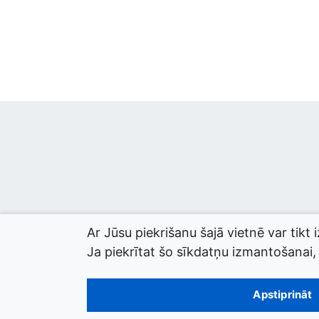
Ar Jūsu piekrišanu šajā vietnē var tikt 
Ja piekrītat šo sīkdatņu izmantošanai, l
© 2026 termini.gov.lv. Izstrādātājs:
Tilde
.
Apstiprināt