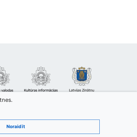
atnes.
Noraidīt