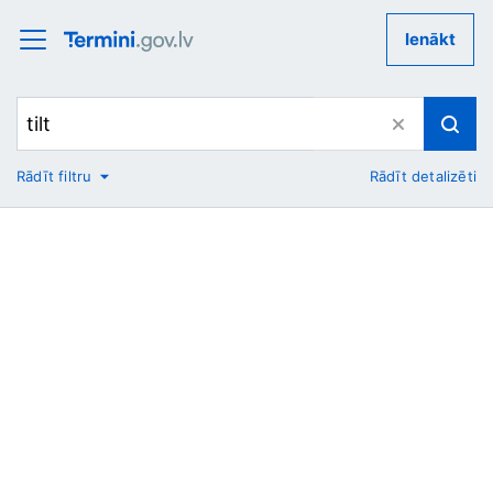
Ienākt
Rādīt filtru
Rādīt detalizēti
No
Uz
Nozare