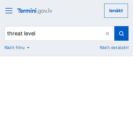
Ienākt
Rādīt filtru
Rādīt detalizēti
No
Uz
Nozare