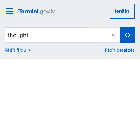
Ienākt
Rādīt filtru
Rādīt detalizēti
No
Uz
Nozare