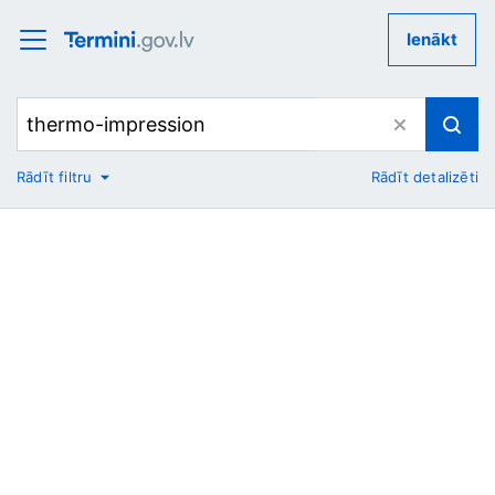
Ienākt
Rādīt filtru
Rādīt detalizēti
No
Uz
Nozare