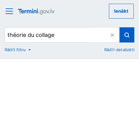
Ienākt
Rādīt filtru
Rādīt detalizēti
No
Uz
Nozare