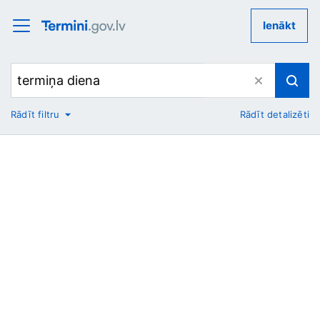
Ienākt
Rādīt filtru
Rādīt detalizēti
No
Uz
Nozare