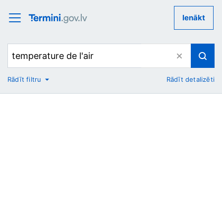
Ienākt
Rādīt filtru
Rādīt detalizēti
No
Uz
Nozare