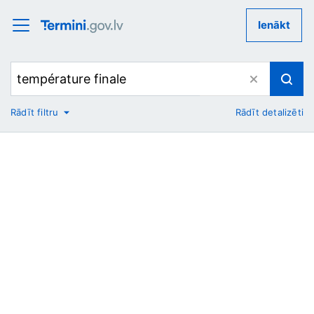
Ienākt
Rādīt filtru
Rādīt detalizēti
No
Uz
Nozare