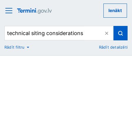
Ienākt
Rādīt filtru
Rādīt detalizēti
No
Uz
Nozare