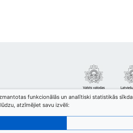
izmantotas funkcionālās un analītiski statistikās sīkd
ūdzu, atzīmējiet savu izvēli: