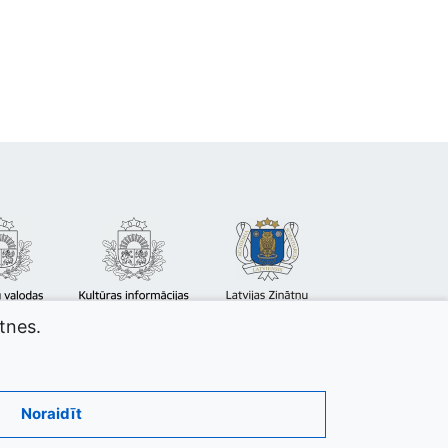
atnes.
Noraidīt