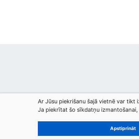
Ar Jūsu piekrišanu šajā vietnē var tikt 
Ja piekrītat šo sīkdatņu izmantošanai, l
© 2026 termini.gov.lv. Izstrādātājs:
Tilde
.
Apstiprināt