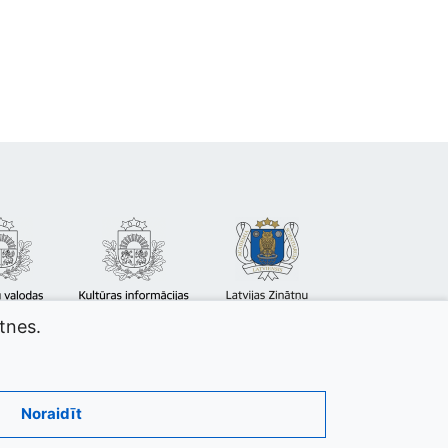
atnes.
Noraidīt