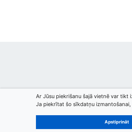
Ar Jūsu piekrišanu šajā vietnē var tikt 
Ja piekrītat šo sīkdatņu izmantošanai, l
© 2026 termini.gov.lv. Izstrādātājs:
Tilde
.
Apstiprināt