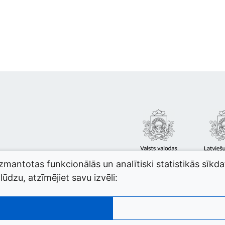
izmantotas funkcionālās un analītiski statistikās sīkd
ūdzu, atzīmējiet savu izvēli: