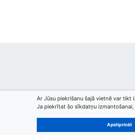
Ar Jūsu piekrišanu šajā vietnē var tikt 
Ja piekrītat šo sīkdatņu izmantošanai, l
© 2026 termini.gov.lv. Izstrādātājs:
Tilde
.
Apstiprināt