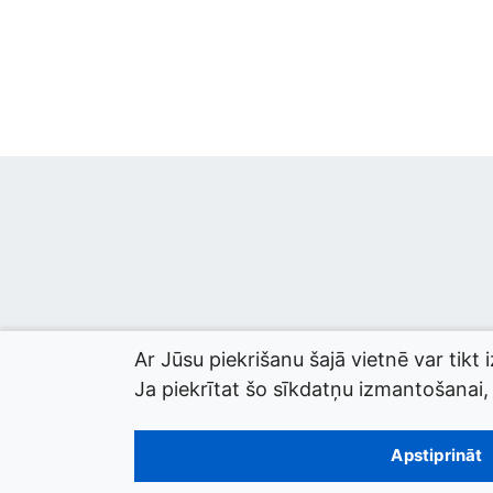
Ar Jūsu piekrišanu šajā vietnē var tikt 
Ja piekrītat šo sīkdatņu izmantošanai, l
© 2026 termini.gov.lv. Izstrādātājs:
Tilde
.
Apstiprināt