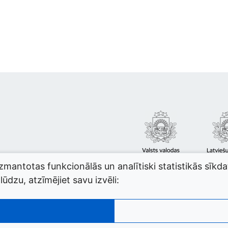
izmantotas funkcionālās un analītiski statistikās sīkd
ūdzu, atzīmējiet savu izvēli: