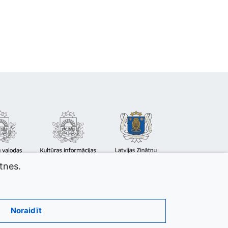
atnes.
Noraidīt