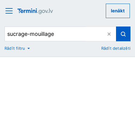
Ienākt
Rādīt filtru
Rādīt detalizēti
No
Uz
Nozare