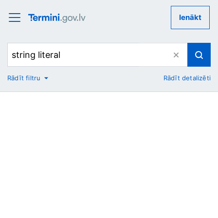
Ienākt
Rādīt filtru
Rādīt detalizēti
No
Uz
Nozare