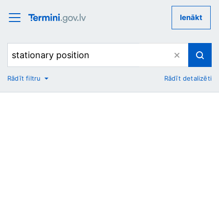
Ienākt
Rādīt filtru
Rādīt detalizēti
No
Uz
Nozare