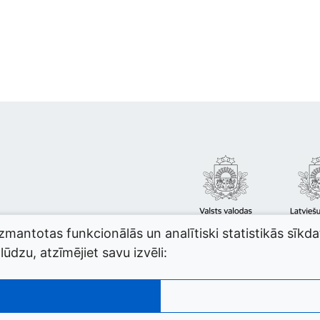
izmantotas funkcionālās un analītiski statistikās sīkd
ūdzu, atzīmējiet savu izvēli: