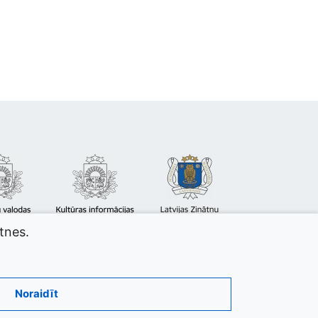
atnes.
Noraidīt