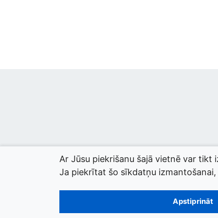
Ar Jūsu piekrišanu šajā vietnē var tikt 
Ja piekrītat šo sīkdatņu izmantošanai, l
© 2026 termini.gov.lv. Izstrādātājs:
Tilde
.
Apstiprināt