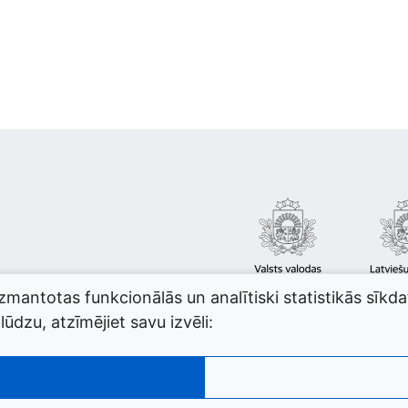
izmantotas funkcionālās un analītiski statistikās sīkd
ūdzu, atzīmējiet savu izvēli: