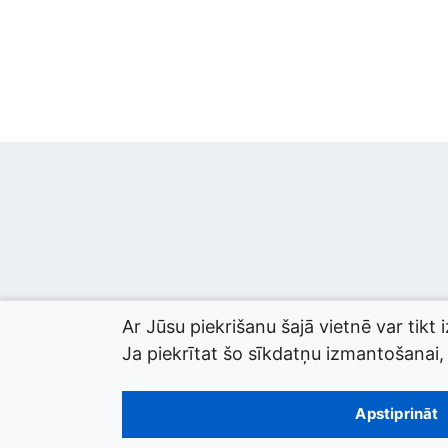
Ar Jūsu piekrišanu šajā vietnē var tikt 
Ja piekrītat šo sīkdatņu izmantošanai, l
© 2026 termini.gov.lv. Izstrādātājs:
Tilde
.
Apstiprināt