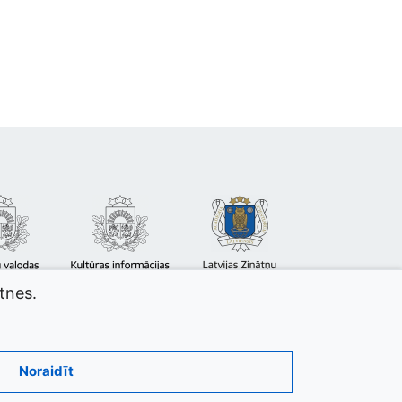
atnes.
Noraidīt