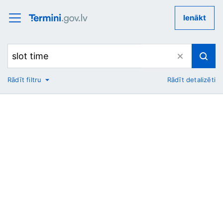
Ienākt
Rādīt filtru
Rādīt detalizēti
No
Uz
Nozare