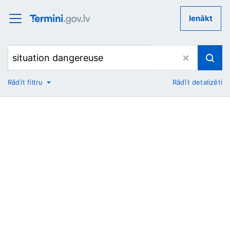
Ienākt
Rādīt filtru
Rādīt detalizēti
No
Uz
Nozare