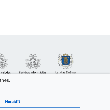
atnes.
Noraidīt