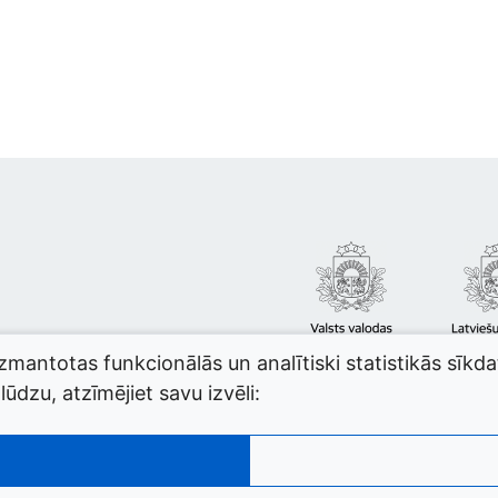
izmantotas funkcionālās un analītiski statistikās sīkd
ūdzu, atzīmējiet savu izvēli: