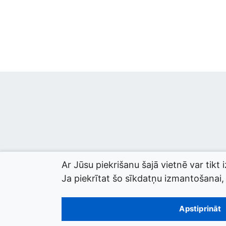
Ar Jūsu piekrišanu šajā vietnē var tikt 
Ja piekrītat šo sīkdatņu izmantošanai, l
© 2026 termini.gov.lv. Izstrādātājs:
Tilde
.
Apstiprināt