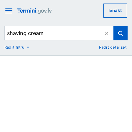
Ienākt
Rādīt filtru
Rādīt detalizēti
No
Uz
Nozare