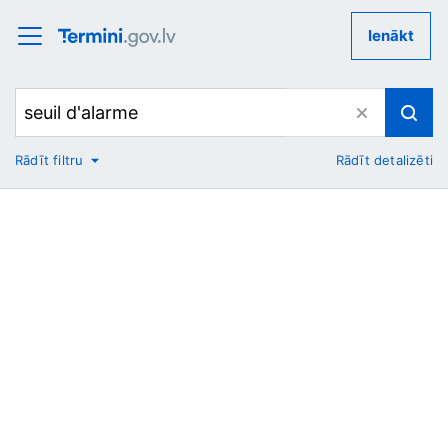
Ienākt
Rādīt filtru
Rādīt detalizēti
No
Uz
Nozare