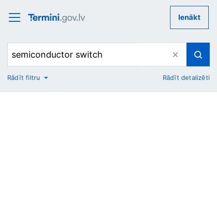
Ienākt
Rādīt filtru
Rādīt detalizēti
No
Uz
Nozare