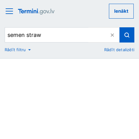
Ienākt
Rādīt filtru
Rādīt detalizēti
No
Uz
Nozare